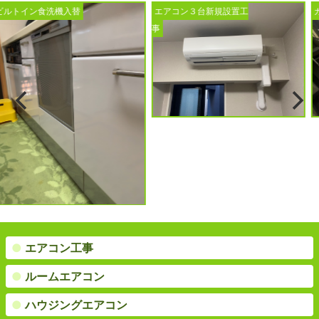
入替
エアコン３台新規設置工
ガス給湯器入替工
事
●
エアコン工事
●
ルームエアコン
●
ハウジングエアコン