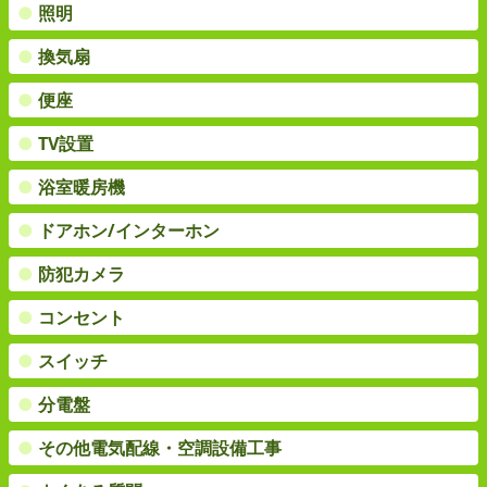
●
照明
●
換気扇
●
便座
●
TV設置
●
浴室暖房機
●
ドアホン/インターホン
●
防犯カメラ
●
コンセント
●
スイッチ
●
分電盤
●
その他電気配線・空調設備工事