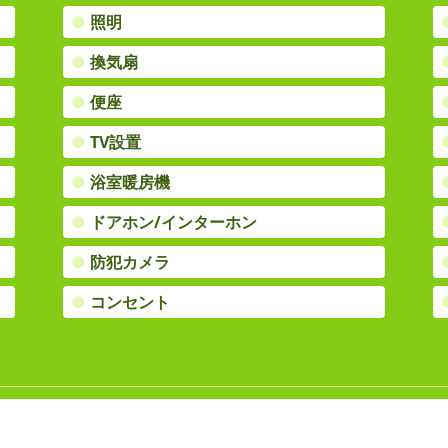
●
照明
●
換気扇
●
便座
●
TV設置
●
浴室暖房機
●
ドアホン/インターホン
●
防犯カメラ
●
コンセント