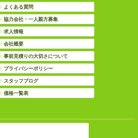
●
よくある質問
●
協力会社・一人親方募集
●
求人情報
●
会社概要
●
事前見積りの大切さについて
●
プライバシーポリシー
●
スタッフブログ
●
価格一覧表