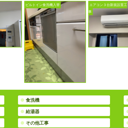
入替
エアコン３台新規設置工
ガス給湯器入替工
事
●
食洗機
●
給湯器
●
その他工事