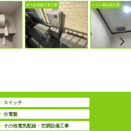
事
トイレ換気扇入替
ドアホン入替工事
●
スイッチ
●
分電盤
●
その他電気配線・空調設備工事