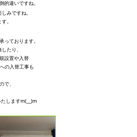
倒的違いですね。
楽しみですね。
ます。
承っております。
換したり、
規設置や入替
ーへの入替工事も
ので、
しますm(__)m