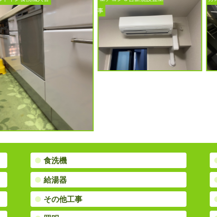
事
●
食洗機
●
給湯器
●
その他工事