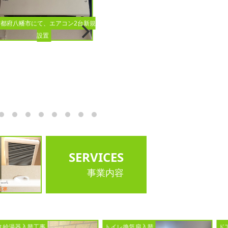
京都府八幡市にて、エアコン2台新規
設置
江東区にて分電盤入替工事
下京区
SERVICES
事業内容
トイレ換気扇入替
ドアホン入替工事