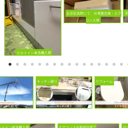
左京区高野にて、分電盤交換・エア
コン入替
ビルトイン食洗機入替
キッチン廻り
リフォーム
エアコン３台新規設置工
ガス給湯器入替工事