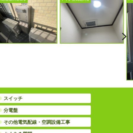
ン
●
スイッチ
●
分電盤
●
その他電気配線・空調設備工事