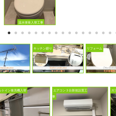
温水便座入替工事
キッチン廻り
リフォーム
エアコン３台新規設置工
ガス給湯器入替工事
事