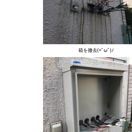
箱を撤去(=ﾟωﾟ)ﾉ