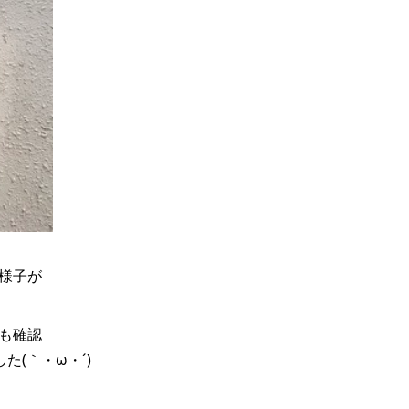
様子が
も確認
(｀・ω・´)