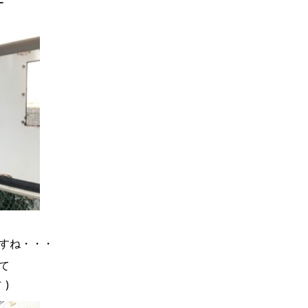
ー
すね・・・
て
)