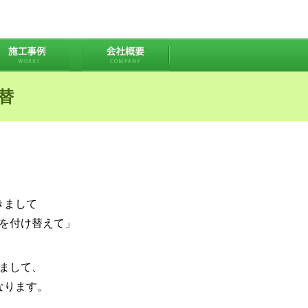
替
きまして
を付け替えて」
まして、
なります。