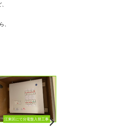
ど、
ら、
江東区にて分電盤入替工事
下京区七条にてエアコン入替工事