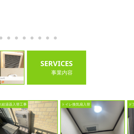
墨田
SERVICES
事業内容
トイレ換気扇入替
ドアホン入替工事