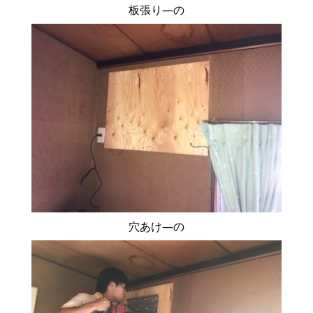
板張り―の
穴あけ―の