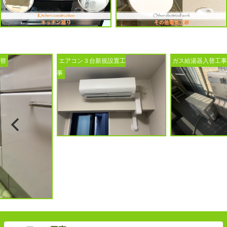
新規設置工
ガス給湯器入替工事
トイレ換気扇