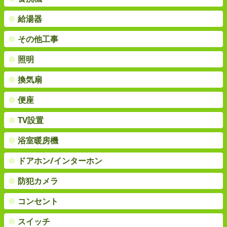
●
給湯器
●
その他工事
●
照明
●
換気扇
●
便座
●
TV設置
●
浴室暖房機
●
ドアホン/インターホン
●
防犯カメラ
●
コンセント
●
スイッチ