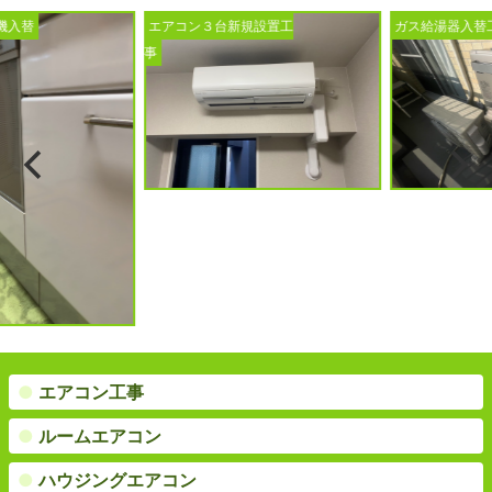
替
エアコン３台新規設置工
ガス給湯器入替工事
事
●
エアコン工事
●
ルームエアコン
●
ハウジングエアコン