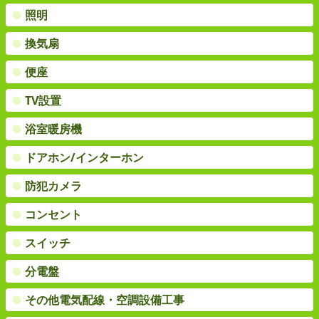
●
照明
●
換気扇
●
便座
●
TV設置
●
浴室暖房機
●
ドアホン/インターホン
●
防犯カメラ
●
コンセント
●
スイッチ
●
分電盤
●
その他電気配線・空調設備工事