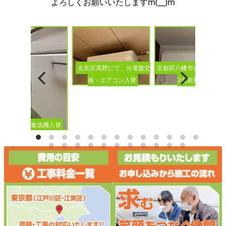
よろしくお願いいたしますm(__)m
京都府八幡市にて、エア
左京区高野にて、分電盤交
2台新規設置
換・エアコン入替
ビルトイン食洗機入替