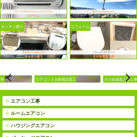
キッチン廻り
リフォーム
コン３台新規設置工
ガス給湯器入替工事
トイ
●
エアコン工事
●
ルームエアコン
●
ハウジングエアコン