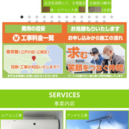
京都府八幡市にて、エア
左京区高野にて、分電盤交
2台新規設置
換・エアコン入替
SERVICES
事業内容
エアコン工事
アンテナ工事