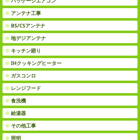
●
パッケージエアコン
●
アンテナ工事
●
BS/CSアンテナ
●
地デジアンテナ
●
キッチン廻り
●
IHクッキングヒーター
●
ガスコンロ
●
レンジフード
●
食洗機
●
給湯器
●
その他工事
●
照明