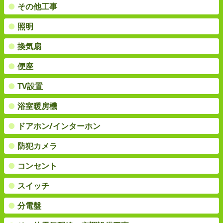
●
その他工事
●
照明
●
換気扇
●
便座
●
TV設置
●
浴室暖房機
●
ドアホン/インターホン
●
防犯カメラ
●
コンセント
●
スイッチ
●
分電盤