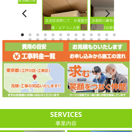
ビルトイン食洗機入替
京都府八幡市にて、エア
左京区高野にて、分電盤交
2台新規設置
換・エアコン入替
SERVICES
事業内容