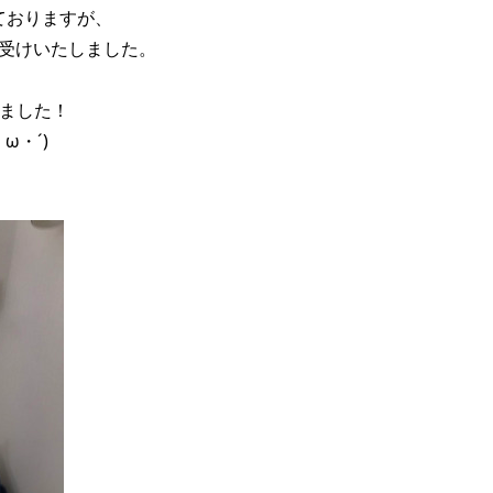
ておりますが、
受けいたしました。
いました！
ω・´)ゞ
。