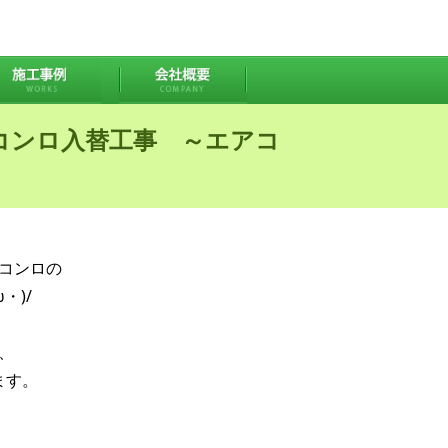
コンロ入替工事 ～エアコ
コンロの
・)/
、
ます。