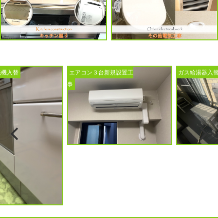
入替
エアコン３台新規設置工
ガス給湯器入替工
事