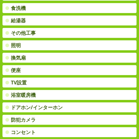
●
食洗機
●
給湯器
●
その他工事
●
照明
●
換気扇
●
便座
●
TV設置
●
浴室暖房機
●
ドアホン/インターホン
●
防犯カメラ
●
コンセント