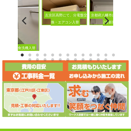
京都府八幡市にて、エア
左京区高野にて、分電盤交
2台新規設置
換・エアコン入替
ビルトイン食洗機入替