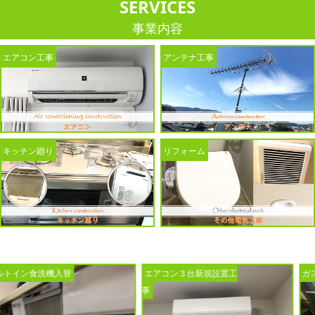
SERVICES
事業内容
エアコン工事
アンテナ工事
キッチン廻り
リフォーム
入替
エアコン３台新規設置工
ガス給湯器入替工
事