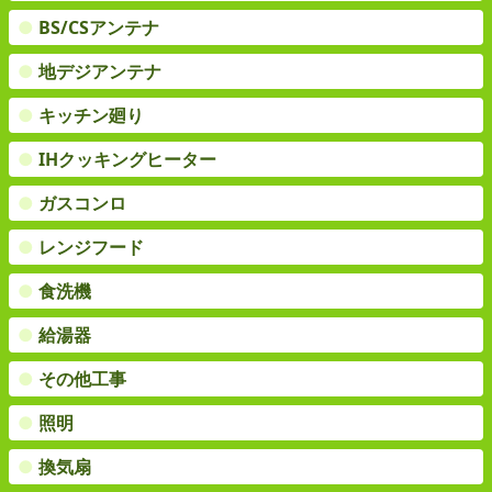
●
BS/CSアンテナ
●
地デジアンテナ
●
キッチン廻り
●
IHクッキングヒーター
●
ガスコンロ
●
レンジフード
●
食洗機
●
給湯器
●
その他工事
●
照明
●
換気扇