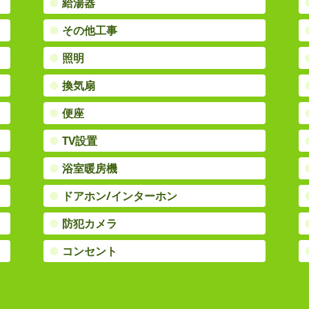
●
給湯器
●
その他工事
●
照明
●
換気扇
●
便座
●
TV設置
●
浴室暖房機
●
ドアホン/インターホン
●
防犯カメラ
●
コンセント