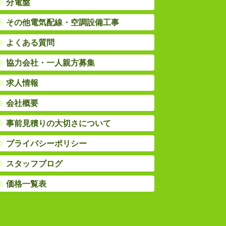
●
分電盤
●
その他電気配線・空調設備工事
●
よくある質問
●
協力会社・一人親方募集
●
求人情報
●
会社概要
●
事前見積りの大切さについて
●
プライバシーポリシー
●
スタッフブログ
●
価格一覧表