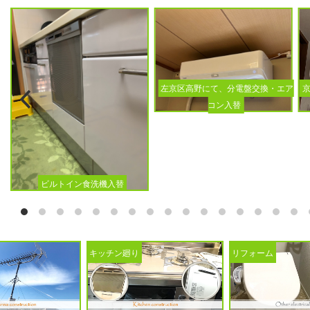
左京区高野にて、分電盤交換・エア
コン入替
ビルトイン食洗機入替
キッチン廻り
リフォーム