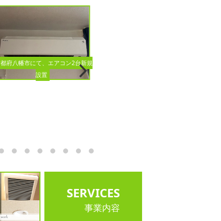
京都府八幡市にて、エアコン2台新規
設置
江東区にて分電盤入替工事
下京区
SERVICES
事業内容