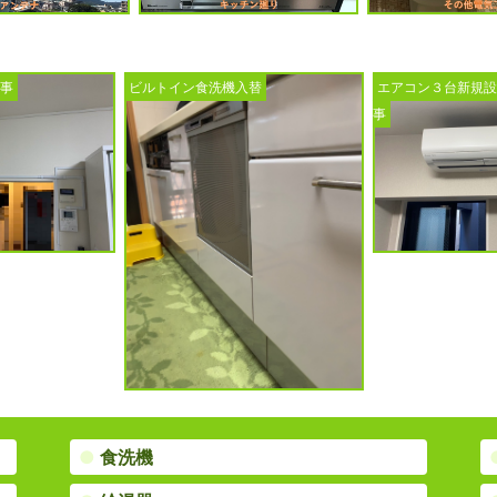
入替
エアコン３台新規設置工
ガス給湯器入替工
事
●
食洗機