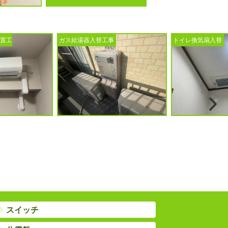
事
トイレ換気扇入替
ドアホン入替工事
●
スイッチ