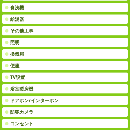
●
食洗機
●
給湯器
●
その他工事
●
照明
●
換気扇
●
便座
●
TV設置
●
浴室暖房機
●
ドアホン/インターホン
●
防犯カメラ
●
コンセント