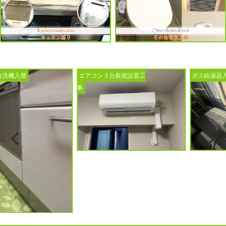
入替
エアコン３台新規設置工
ガス給湯器入替工
事