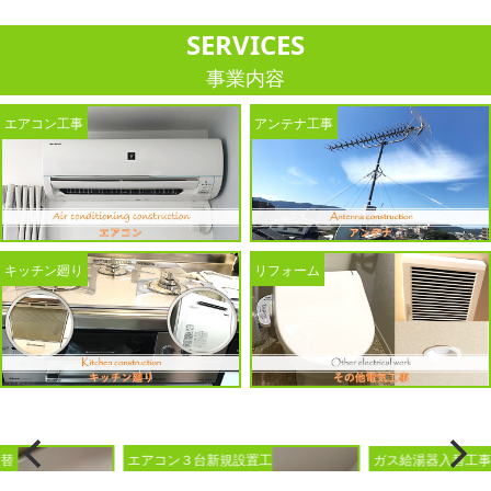
SERVICES
事業内容
エアコン工事
アンテナ工事
キッチン廻り
リフォーム
エアコン３台新規設置工
ガス給湯器入替工事
事