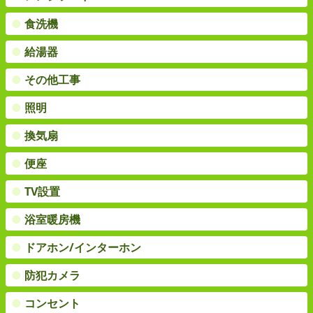
●
食洗機
●
給湯器
●
その他工事
●
照明
●
換気扇
●
便座
●
TV設置
●
浴室暖房機
●
ドアホン/インターホン
●
防犯カメラ
●
コンセント