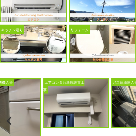
キッチン廻り
リフォーム
替
エアコン３台新規設置工
ガス給湯器入替工事
事