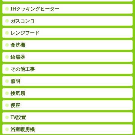
●
IHクッキングヒーター
●
ガスコンロ
●
レンジフード
●
食洗機
●
給湯器
●
その他工事
●
照明
●
換気扇
●
便座
●
TV設置
●
浴室暖房機