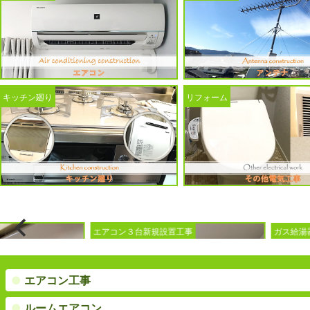
キッチン廻り
リフォーム
設置工事
ガス給湯器入替工事
トイ
●
エアコン工事
●
ルームエアコン