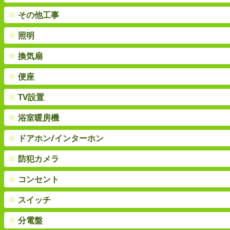
●
その他工事
●
照明
●
換気扇
●
便座
●
TV設置
●
浴室暖房機
●
ドアホン/インターホン
●
防犯カメラ
●
コンセント
●
スイッチ
●
分電盤